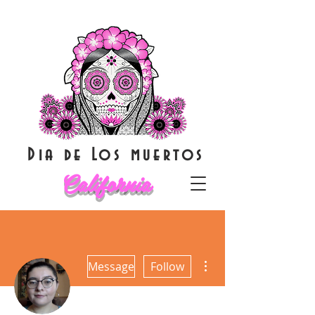
Dia de Los muertos
California
More actions
Message
Follow