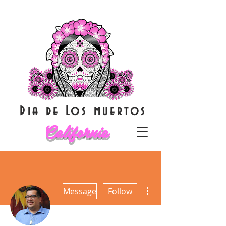
Dia de Los muertos
California
More actions
Message
Follow