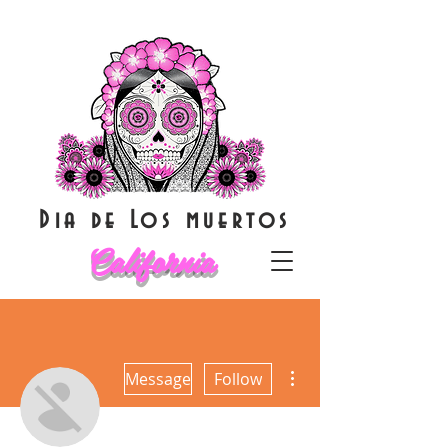
Dia de Los muertos
California
More actions
Message
Follow