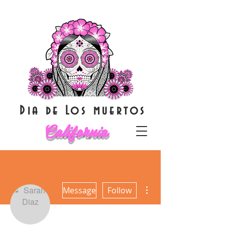
Dia de Los muertos
California
More actions
Message
Follow